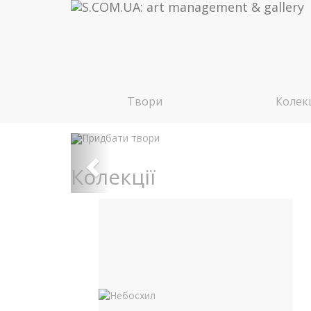
Твори
Колекц
Колекції