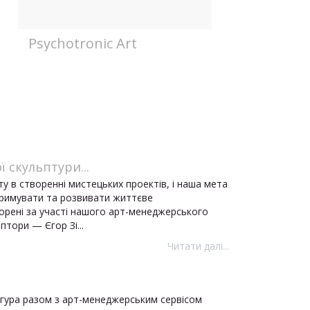
Psychotronic Art
ї скульптури...
 в створенні мистецьких проектів, і наша мета
тримувати та розвивати життєве
орені за участі нашого арт-менеджерського
птори — Єгор Зі...
Читати далі...
Зігура разом з арт-менеджерським сервісом