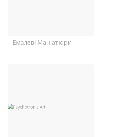
Емалеві Маніатюри