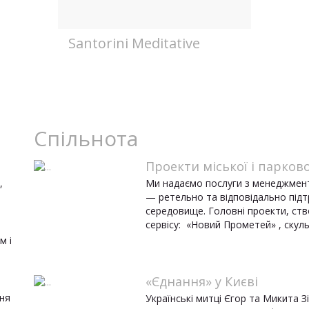
Santorini Meditative
Спільнота
Проекти міської і парково
,
Ми надаємо послуги з менеджменту
— ретельно та відповідально під
середовище. Головні проекти, ств
сервісу: «Новий Прометей» , скуль
м і
«Єднання» у Києві
ня
Українські митці Єгор та Микита 