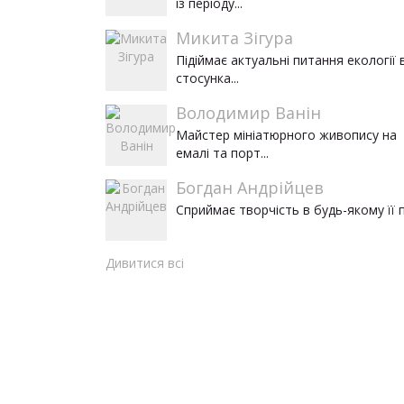
із періоду...
Микита Зігура
Підіймає актуальні питання екології 
стосунка...
Володимир Ванін
Майстер мініатюрного живопису на
емалі та порт...
Богдан Андрійцев
Сприймає творчість в будь-якому її пр
Дивитися всі