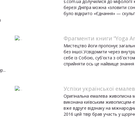
s.com.ua долучилися до міфології 
березі Дніпра можна «зловити сонц
було відкрито «Єднання» — скульпт
в
Фрагменти книги “Yoga Ar
Мистецтво йоги пропонує загальне
без іншої.Усвідомити через внутрі
себе із Собою, суб'єкта з об'єктом,
сприйняти ось це найвище знання – 
...
Успіхи української емалев
Оригінальна емалева живописна мін
виконана київським живописцем-
вже вдруге відзнаку на міжнародн
2016 цей твір брав участь у щорічні