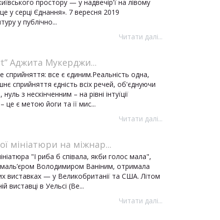
київського простору — у надвечір'ї на лівому
е у серці Єднання». 7 вересня 2019
уру у публічно...
Читати далі...
t” Аджита Мукерджи...
 сприйняття: все є єдиним.Реальність одна,
шнє сприйняття єдність всіх речей, об'єднуючи
 нуль з нескінченним – на рівні інтуїції
це є метою йоги та її мис...
Читати далі...
ої мініатюри на міжнар...
іатюра "І риба б співала, якби голос мала",
емаль’єром Володимиром Ваніним, отримала
их виставках — у Великобританії та США. Літом
й виставці в Уельсі (Ве...
Читати далі...