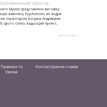
олітехнічний простір...
чного Музею представлено виставку
и живопису Psychotronic art Андрія
ною скульптурою Богдана Андрійцева.
18. (фото: Олесь Бадьо)Цей проект,
Читати далі...
Правила та
Контактування
з нами
Умови