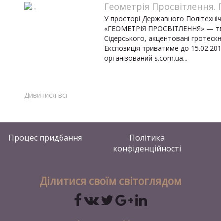
Геометрія Просвітлення. П
У просторі Державного Політехні
«ГЕОМЕТРІЯ ПРОСВІТЛЕННЯ» — твор
Сідерського, акцентовані гротеск
Експозиція триватиме до 15.02.20
організований s.com.ua...
Дивитися всі
Процес придбання
Політика
конфіденційності
Ділитися своїм світоглядом