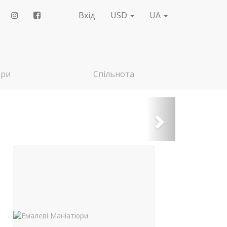
Вхід
USD
UA
ери
Спільнота