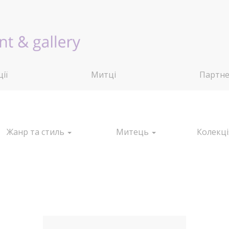
ії
Митці
Партн
Жанр та стиль
Митець
Колекц