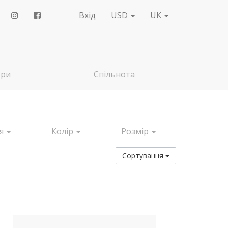
Вхід
USD
UK
ери
Спільнота
ія
Колір
Розмір
Сортування