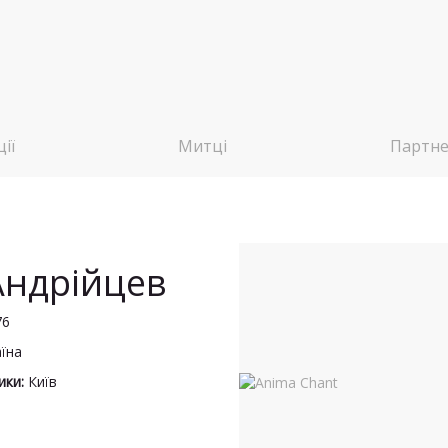
ії
Митці
Партн
Андрійцев
76
аїна
ики:
Київ