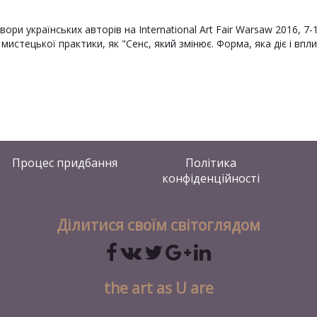
ори українських авторів на International Art Fair Warsaw 2016, 7-
мистецької практики, як "Сенс, який змінює. Форма, яка діє і вп
Процес придбання
Політика
конфіденційності
Ділитися своїм світоглядом
the art as U are