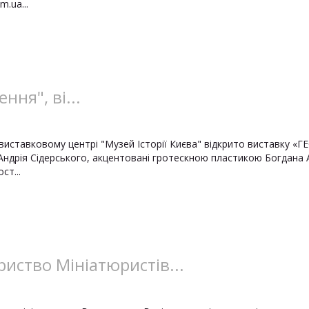
m.ua...
ння", ві...
-виставковому центрі "Музей Історії Києва" відкрито виставку 
 Андрія Сідерського, акцентовані гротескною пластикою Богдана 
ст...
иство Мініатюристів...