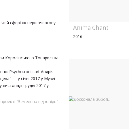
-якій сфері як першочергову і
Anima Chant
2016
юри Королівського Товариства
ня: Psychotronic art Андрія
йцева"
— у січні 2017
у Музеї
 у листопаді-грудні 2017 у
у проекті "Земельна відповідь"