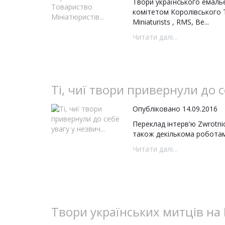
Твори українського емальє
комітетом Королівського То
Miniaturists , RMS, Ве...
Читати далі...
Ті, чиї твори привернули до с
Опубліковано 14.09.2016
Переклад інтерв'ю Zwrotnic
також декількома роботами
Читати далі...
Твори українських митців на In