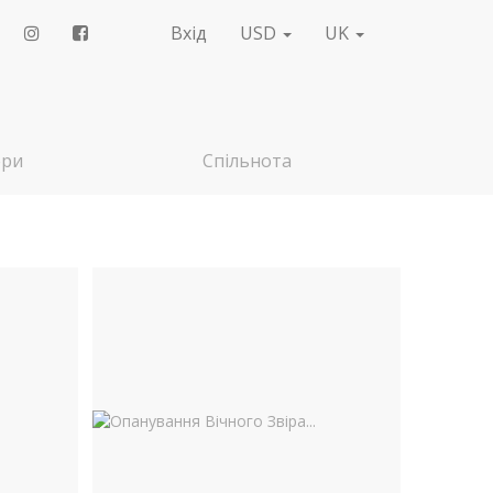
Вхід
USD
UK
ери
Спільнота