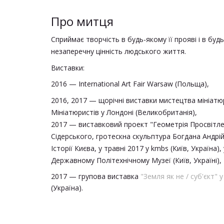
Про митця
Сприймає творчість в будь-якому її прояві і в будь
незаперечну цінність людського життя.
Виставки:
2016 — International Art Fair Warsaw (Польща),
2016, 2017 — щорічні виставки мистецтва мініат
Мініатюристів у Лондоні (Великобританія),
2017 —
виставковий проект "Геометрія Просвітлен
Сідерського, гротескна скульптура Богдана Андрі
Історії Києва, у травні 2017 у kmbs (Київ, Україна),
Державному Політехнічному Музеї (Київ, Україні),
2017 — групова виставка
"Земля як не / суб'єкт" 
(Україна).