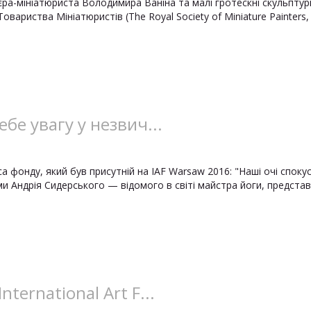
ра-мініатюриста Володимира Ваніна та малі гротескні скульптури
вариства Мініатюристів (The Royal Society of Miniature Painters, S
ебе увагу у незвич...
a фонду, який був присутній на IAF Warsaw 2016: "Наші очі споку
 Андрія Сидерського — відомого в світі майстра йоги, представл
ternational Art F...