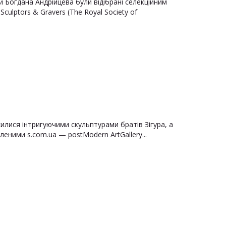
 Богдана Андрійцева були відібрані селекційним
culptors & Gravers (The Royal Society of
силися інтригуючими скульптурами братів Зігура, а
еними s.com.ua — postModern ArtGallery...