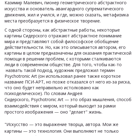
Казимир Малевич, пионер геометрического абстрактного
искусства и основатель авангардного супрематического
движения, жил и учился, и где, можно сказать, метафизика
места преобразуется в физическое творение.
С одной стороны, как абстрактные работы, некоторые
картины Сидерского отражают абстрактное понимание
мира и представляют собой философское обобщение
действительности. Но, как это описывается автором, его
картины в целом предназначены для оказания практической
помощи в решении проблем, с которыми сталкиваются
люди в современном обществе. Для того, чтобы как-то
назвать такой подход, художник предложил термин
Psychotronic Аrt (он использовал ранее также короткое
название ПСИ-АРТ, но позже отказался от него из-за риска,
что оно будет неправильно истолковано как
психоделическое). По словам Андрея
Сидерского, Psychotronic Art
—
это образ мышления, способ
взаимодействия с миром, который выходит за рамки
простого изображения
—
оно "делает" жизнь.
"Искусство
—
это выражение творца, автора. Мои же
картины
—
это технология. Они выполняют не только