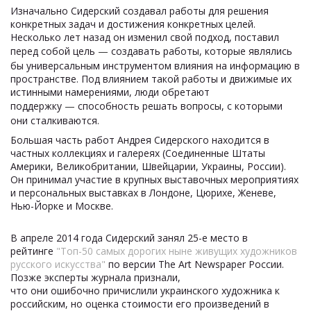
Изначально Сидерский создавал работы для решения
конкретных задач и достижения конкретных целей.
Несколько лет назад он изменил свой подход, поставил
перед собой цель
—
создавать работы, которые являлись
бы универсальным инструментом влияния на информацию в
пространстве. Под влиянием такой работы и движимые их
истинными намерениями, люди обретают
поддержку
—
способность решать вопросы, с которыми
они сталкиваются.
Большая часть работ Андрея Сидерского находится в
частных коллекциях и галереях (Соединенные Штаты
Америки, Великобритании, Швейцарии, Украины, России).
Он принимал участие в крупных выставочных мероприятиях
и персональных выставках в Лондоне, Цюрихе, Женеве,
Нью-Йорке и Москве.
В апреле 2014 года Сидерский занял 25-е место в
рейтинге
"Топ-50 самых дорогих ныне живущих художников
русского искусства"
по версии The Art Newspaper России.
Позже эксперты журнала признали,
что они ошибочно причислили украинского художника к
российским, но оценка стоимости его произведений в