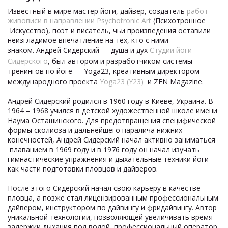
Известный в мире мастер йоги, дайвер, создатель
работ
живописи в направлении Psychotronic Art
(Психотронное
Искусство), поэт и писатель, чьи произведения оставили
неизгладимое впечатление на тех, кто с ними
знаком.
Андрей Сидерский
—
душа и дух
Студии йоги
Сидерского
, был автором и разработчиком системы
тренингов по йоге
—
Yoga23, креативным директором
международного проекта
Yoga23 (Y23)
и ZEN Magazine.
Андрей Сидерский родился в 1960 году в Киеве, Украина. В
1964 – 1968 учился в детской художественной школе имени
Наума Осташинского. Для предотвращения специфической
формы сколиоза и дальнейшего паралича нижних
конечностей, Андрей Сидерский начал активно заниматься
плаванием в 1969 году и в 1976 году он начал изучать
гимнастические упражнения и дыхательные техники йоги
как части подготовки пловцов и дайверов.
После этого Сидерский начал свою карьеру в качестве
пловца, а позже стал лицензированным профессиональным
дайвером, инструктором по дайвингу и фридайвингу. Автор
уникальной технологии, позволяющей увеличивать время
задержки дыхания под водой, профессиональный оператор