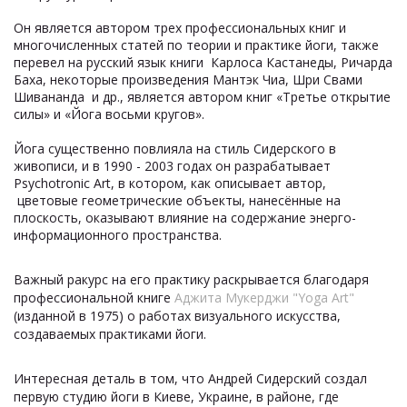
Он является автором трех профессиональных книг и
многочисленных статей по теории и практике йоги, также
перевел на русский язык книги Карлоса Кастанеды, Ричарда
Баха, некоторые произведения Мантэк Чиа, Шри Свами
Шивананда и др., является автором книг «Третье открытие
силы» и «Йога восьми кругов».
Йога существенно повлияла на стиль Сидерского в
живописи, и в 1990 - 2003 годах он разрабатывает
Psychotronic Art, в котором, как описывает автор,
цветовые геометрические объекты, нанесённые на
плоскость, оказывают влияние на содержание энерго-
информационного пространства.
Важный ракурс на его практику раскрывается благодаря
профессиональной книге
Аджита Мукерджи "Yoga Art"
(изданной в 1975) о работах визуального искусства,
создаваемых практиками йоги
.
Интересная деталь в том, что Андрей Сидерский создал
первую студию йоги в Киеве, Украине, в районе, где