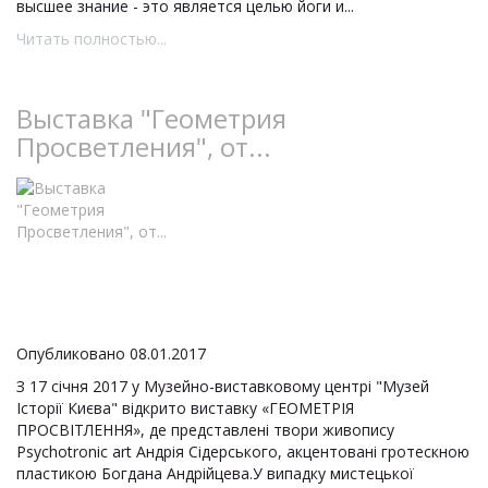
высшее знание - это является целью йоги и...
Читать полностью...
Выставка "Геометрия
Просветления", от...
Опубликовано 08.01.2017
З 17 січня 2017 у Музейно-виставковому центрі "Музей
Історії Києва" відкрито виставку «ГЕОМЕТРІЯ
ПРОСВІТЛЕННЯ», де представлені твори живопису
Psychotronic art Андрія Сідерського, акцентовані гротескною
пластикою Богдана Андрійцева.У випадку мистецької