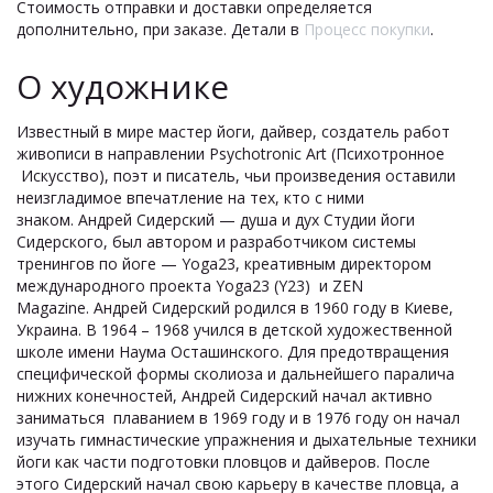
Стоимость отправки и доставки определяется
дополнительно, при заказе. Детали в
Процесс покупки
.
О художнике
Известный в мире мастер йоги, дайвер, создатель работ
живописи в направлении Psychotronic Art (Психотронное
Искусство), поэт и писатель, чьи произведения оставили
неизгладимое впечатление на тех, кто с ними
знаком. Андрей Сидерский — душа и дух Студии йоги
Сидерского, был автором и разработчиком системы
тренингов по йоге — Yoga23, креативным директором
международного проекта Yoga23 (Y23) и ZEN
Magazine. Андрей Сидерский родился в 1960 году в Киеве,
Украина. В 1964 – 1968 учился в детской художественной
школе имени Наума Осташинского. Для предотвращения
специфической формы сколиоза и дальнейшего паралича
нижних конечностей, Андрей Сидерский начал активно
заниматься плаванием в 1969 году и в 1976 году он начал
изучать гимнастические упражнения и дыхательные техники
йоги как части подготовки пловцов и дайверов. После
этого Сидерский начал свою карьеру в качестве пловца, а