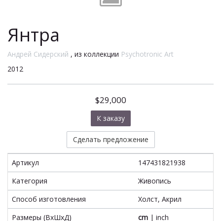
Янтра
Андрей Сидерский
, из коллекции
Psychotronic Art
2012
$29,000
К заказу
Сделать предложение
Артикул
147431821938
Категория
Живопись
Способ изготовления
Холст, Акрил
Размеры (ВxШxД)
cm
|
inch