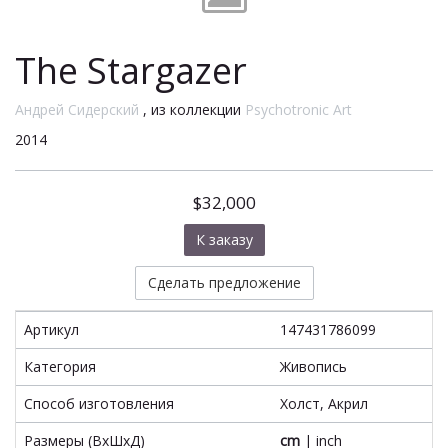
The Stargazer
Андрей Сидерский
, из коллекции
Psychotronic Art
2014
$32,000
К заказу
Сделать предложение
Артикул
147431786099
Категория
Живопись
Способ изготовления
Холст, Акрил
Размеры (ВxШxД)
cm
|
inch