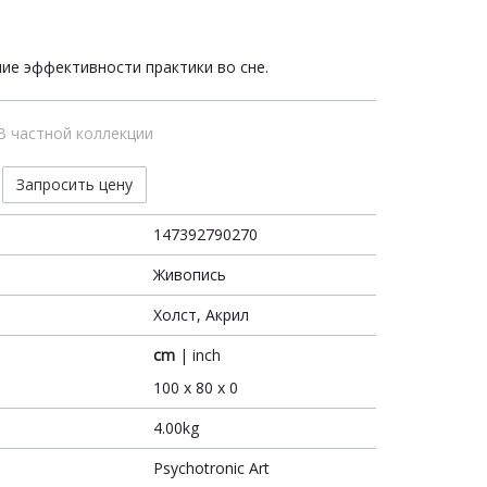
е эффективности практики во сне.
В частной коллекции
Запросить цену
147392790270
Живопись
Холст, Акрил
cm
|
inch
100 x 80 x 0
4.00kg
Psychotronic Art