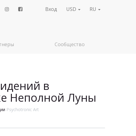
Вход
USD
RU
тнеры
Сообщество
идений в
ке Неполной Луны
ции
Psychotronic Art