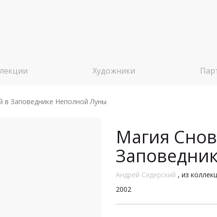
лекции
Художники
Пар
 в Заповеднике Неполной Луны
Магия Cнов
Заповедни
Андрей Сидерский
, из коллек
2002