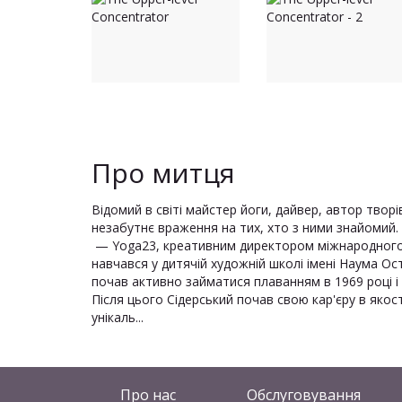
Про митця
Відомий в світі майстер йоги, дайвер, автор твор
незабутнє враження на тих, хто з ними знайомий. 
— Yoga23, креативним директором міжнародного пр
навчався у дитячій художній школі імені Наума Ос
почав активно займатися плаванням в 1969 році і в
Після цього Сідерський почав свою кар'єру в якос
унікаль...
Про нас
Обслуговування