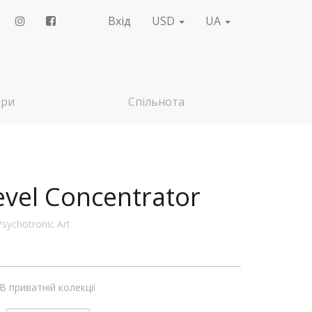
Вхід
USD
UA
ери
Спільнота
evel Concentrator
Psychotronic Art
В приватній колекції