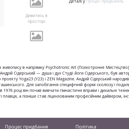
Деталі у
Процес придбання
.
Дивитись в
просторі
ів живопису в напрямку Psychotronic Art (Психотронне Мистецтво)
Андрій Сідерський — душа і дух Студії йоги Сідерського, був авт
оекту Yoga23 (Y23) і ZEN Magazine. Андрій Сідерський народився
ташинського. Для запобігання специфічній формі сколіозу і подал
 1976 році він почав вивчати гімнастичні вправи і дихальні технік
ті плавця, а пізніше став ліцензованим професійним дайвером, інс
Процес придбання
Політика