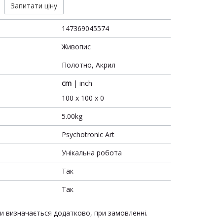
Запитати ціну
147369045574
Живопис
Полотно, Акрил
cm
|
inch
100 x 100 x 0
5.00kg
Psychotronic Art
Унікальна робота
Так
Так
ки визначається додатково, при замовленні.