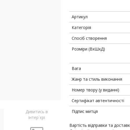
Артикул
Категорія
Спосіб створення
Розміри (ВхШхД)
Вага
Жанр та стиль виконання
Номер твору (у виданні)
Сертифікат автентичності
Підпис митця
Дивитись в
інтер`єрі
Вартість відправки та достав