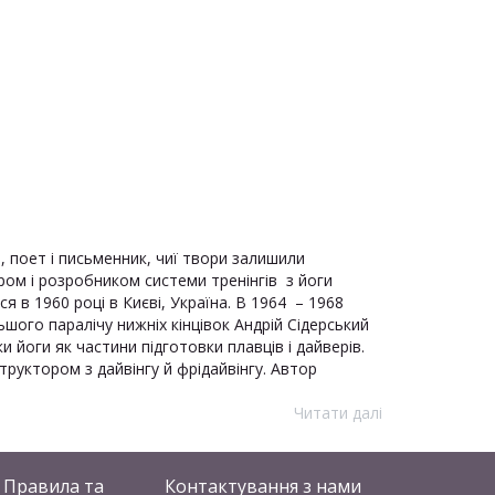
, поет і письменник, чиї твори залишили
ором і розробником системи тренінгів з йоги
 в 1960 році в Києві, Україна. В 1964 – 1968
ьшого паралічу нижніх кінцівок Андрій Сідерський
и йоги як частини підготовки плавців і дайверів.
труктором з дайвінгу й фрідайвінгу. Автор
Читати далі
Правила та
Контактування
з нами