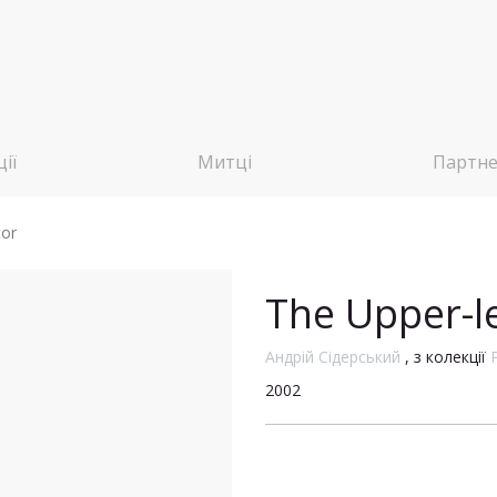
ії
Митці
Партн
tor
The Upper-l
Андрій Сідерський
, з колекції
2002