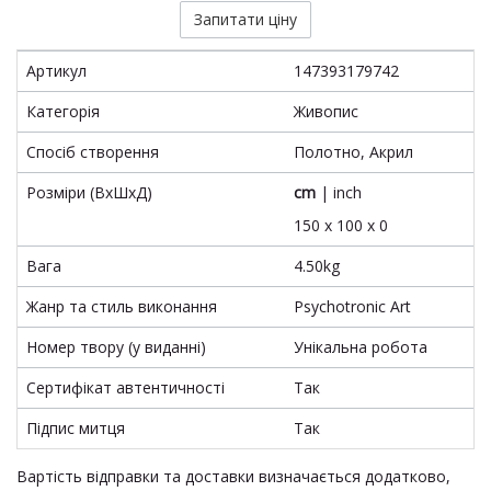
Запитати ціну
Артикул
147393179742
Категорія
Живопис
Спосіб створення
Полотно, Акрил
Розміри (ВхШхД)
cm
|
inch
150 x 100 x 0
Вага
4.50kg
Жанр та стиль виконання
Psychotronic Art
Номер твору (у виданні)
Унікальна робота
Сертифікат автентичності
Так
Підпис митця
Так
Вартість відправки та доставки визначається додатково,