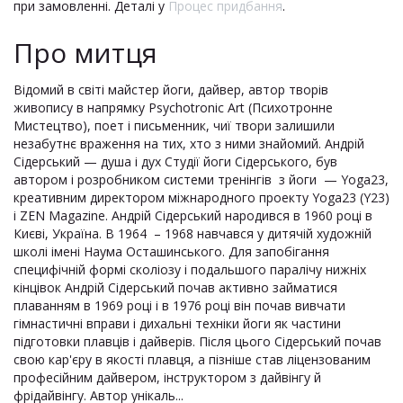
при замовленні. Деталі у
Процес придбання
.
Про митця
Відомий в світі майстер йоги, дайвер, автор творів
живопису в напрямку Psychotronic Art (Психотронне
Мистецтво), поет і письменник, чиї твори залишили
незабутнє враження на тих, хто з ними знайомий. Андрій
Сідерський — душа і дух Студії йоги Сідерського, був
автором і розробником системи тренінгів з йоги — Yoga23,
креативним директором міжнародного проекту Yoga23 (Y23)
і ZEN Magazine. Андрій Сідерський народився в 1960 році в
Києві, Україна. В 1964 – 1968 навчався у дитячій художній
школі імені Наума Осташинського. Для запобігання
специфічній формі сколіозу і подальшого паралічу нижніх
кінцівок Андрій Сідерський почав активно займатися
плаванням в 1969 році і в 1976 році він почав вивчати
гімнастичні вправи і дихальні техніки йоги як частини
підготовки плавців і дайверів. Після цього Сідерський почав
свою кар'єру в якості плавця, а пізніше став ліцензованим
професійним дайвером, інструктором з дайвінгу й
фрідайвінгу. Автор унікаль...