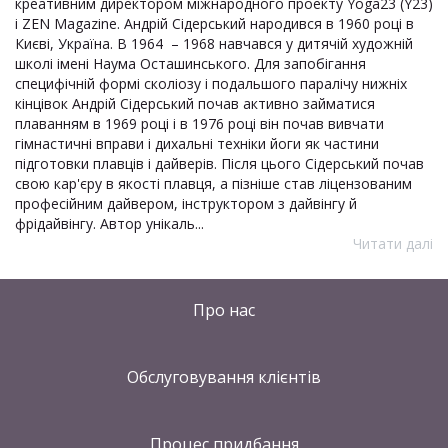
креативним директором міжнародного проекту Yoga23 (Y23)
і ZEN Magazine. Андрій Сідерський народився в 1960 році в
Києві, Україна. В 1964 – 1968 навчався у дитячій художній
школі імені Наума Осташинського. Для запобігання
специфічній формі сколіозу і подальшого паралічу нижніх
кінцівок Андрій Сідерський почав активно займатися
плаванням в 1969 році і в 1976 році він почав вивчати
гімнастичні вправи і дихальні техніки йоги як частини
підготовки плавців і дайверів. Після цього Сідерський почав
свою кар'єру в якості плавця, а пізніше став ліцензованим
професійним дайвером, інструктором з дайвінгу й
фрідайвінгу. Автор унікаль...
Читати далі
Про нас
Обслуговування клієнтів
Процес придбання