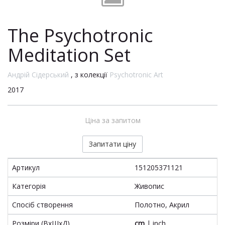
The Psychotronic
Meditation Set
Андрій Сідерський
, з колекції
Psychotronic Art
2017
Ціна за запитом
Запитати ціну
Артикул
151205371121
Категорія
Живопис
Спосіб створення
Полотно, Акрил
Розміри (ВхШхД)
cm
|
inch