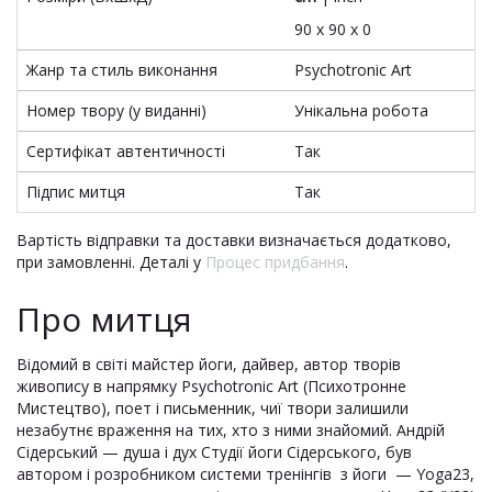
90 x 90 x 0
Жанр та стиль виконання
Psychotronic Art
Номер твору (у виданні)
Унікальна робота
Сертифікат автентичності
Так
Підпис митця
Так
Вартість відправки та доставки визначається додатково,
при замовленні. Деталі у
Процес придбання
.
Про митця
Відомий в світі майстер йоги, дайвер, автор творів
живопису в напрямку Psychotronic Art (Психотронне
Мистецтво), поет і письменник, чиї твори залишили
незабутнє враження на тих, хто з ними знайомий. Андрій
Сідерський — душа і дух Студії йоги Сідерського, був
автором і розробником системи тренінгів з йоги — Yoga23,