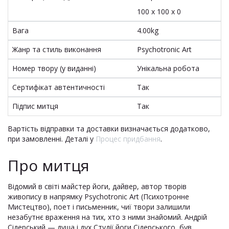
100 x 100 x 0
Вага
4.00kg
Жанр та стиль виконання
Psychotronic Art
Номер твору (у виданні)
Унікальна робота
Сертифікат автентичності
Так
Підпис митця
Так
Вартість відправки та доставки визначається додатково,
при замовленні. Деталі у
Процес придбання
.
Про митця
Відомий в світі майстер йоги, дайвер, автор творів
живопису в напрямку Psychotronic Art (Психотронне
Мистецтво), поет і письменник, чиї твори залишили
незабутнє враження на тих, хто з ними знайомий. Андрій
Сідерський — душа і дух Студії йоги Сідерського, був