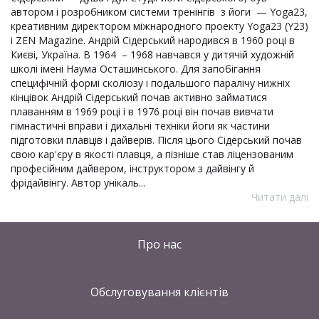
автором і розробником системи тренінгів з йоги — Yoga23,
креативним директором міжнародного проекту Yoga23 (Y23)
і ZEN Magazine. Андрій Сідерський народився в 1960 році в
Києві, Україна. В 1964 – 1968 навчався у дитячій художній
школі імені Наума Осташинського. Для запобігання
специфічній формі сколіозу і подальшого паралічу нижніх
кінцівок Андрій Сідерський почав активно займатися
плаванням в 1969 році і в 1976 році він почав вивчати
гімнастичні вправи і дихальні техніки йоги як частини
підготовки плавців і дайверів. Після цього Сідерський почав
свою кар'єру в якості плавця, а пізніше став ліцензованим
професійним дайвером, інструктором з дайвінгу й
фрідайвінгу. Автор унікаль...
Читати далі
Про нас
Обслуговування клієнтів