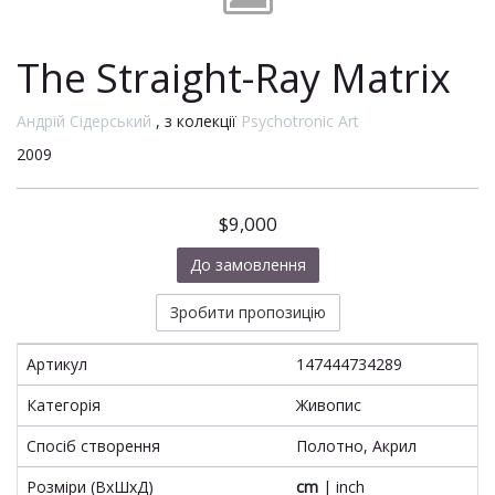
The Straight-Ray Matrix
Андрій Сідерський
, з колекції
Psychotronic Art
2009
$9,000
До замовлення
Зробити пропозицію
Артикул
147444734289
Категорія
Живопис
Спосіб створення
Полотно, Акрил
Розміри (ВхШхД)
cm
|
inch