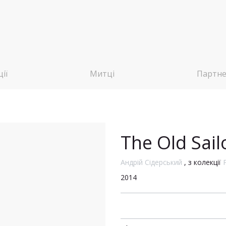
ії
Митці
Партн
The Old Sail
Андрій Сідерський
, з колекції
2014