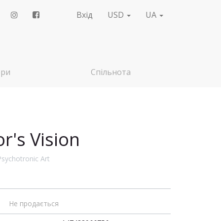
Вхід
USD
UA
ери
Спільнота
or's Vision
Psychotronic Art
Не продається