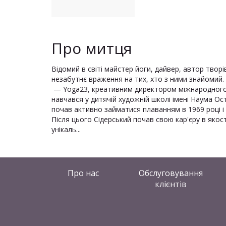
Про митця
Відомий в світі майстер йоги, дайвер, автор твор
незабутнє враження на тих, хто з ними знайомий. 
— Yoga23, креативним директором міжнародного пр
навчався у дитячій художній школі імені Наума Ос
почав активно займатися плаванням в 1969 році і в
Після цього Сідерський почав свою кар'єру в якос
унікаль...
Про нас
Обслуговування
клієнтів