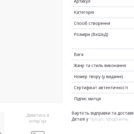
Артикул
Категорія
Спосіб створення
Розміри (ВхШхД)
Вага
Жанр та стиль виконання
Номер твору (у виданні)
Сертифікат автентичності
Підпис митця
Вартість відправки та достав
Дивитись в
Деталі у
Процес придбання
.
інтер`єрі