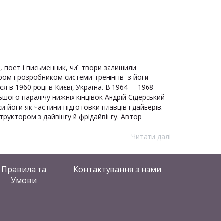
, поет і письменник, чиї твори залишили
ором і розробником системи тренінгів з йоги
 в 1960 році в Києві, Україна. В 1964 – 1968
ьшого паралічу нижніх кінцівок Андрій Сідерський
и йоги як частини підготовки плавців і дайверів.
труктором з дайвінгу й фрідайвінгу. Автор
Читати далі
Правила та
Контактування
з нами
Умови