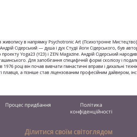
ів живопису в напрямку Psychotronic Art (Психотронне Мистецтво)
Андрій Сідерський — душа і дух Студії йоги Сідерського, був авт
оекту Yoga23 (Y23) і ZEN Magazine. Андрій Сідерський народився
ташинського. Для запобігання специфічній формі сколіозу і подал
 1976 році він почав вивчати гімнастичні вправи і дихальні технік
ті плавця, а пізніше став ліцензованим професійним дайвером, інс
Процес придбання
Політика
конфіденційності
Ділитися своїм світоглядом