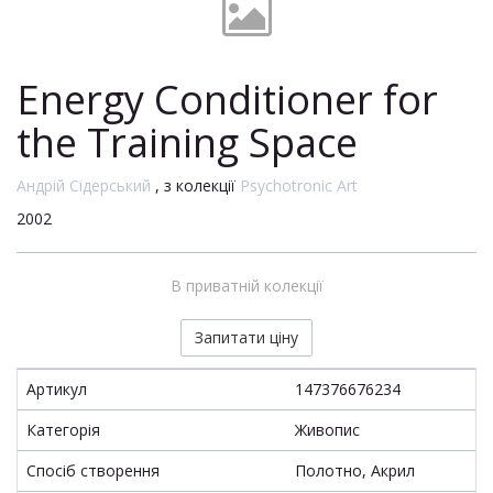
Energy Conditioner for
the Training Space
Андрій Сідерський
, з колекції
Psychotronic Art
2002
В приватній колекції
Запитати ціну
Артикул
147376676234
Категорія
Живопис
Спосіб створення
Полотно, Акрил