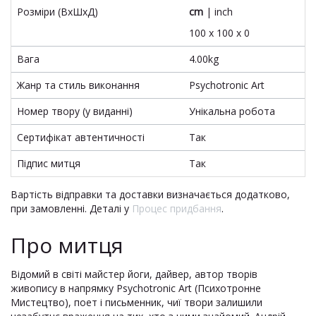
Розміри (ВхШхД)
cm
|
inch
100 x 100 x 0
Вага
4.00kg
Жанр та стиль виконання
Psychotronic Art
Номер твору (у виданні)
Унікальна робота
Сертифікат автентичності
Так
Підпис митця
Так
Вартість відправки та доставки визначається додатково,
при замовленні. Деталі у
Процес придбання
.
Про митця
Відомий в світі майстер йоги, дайвер, автор творів
живопису в напрямку Psychotronic Art (Психотронне
Мистецтво), поет і письменник, чиї твори залишили