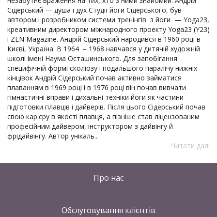
незабутнє враження на тих, хто з ними знайомий. Андрій
Сідерський — душа і дух Студії йоги Сідерського, був
автором і розробником системи тренінгів з йоги — Yoga23,
креативним директором міжнародного проекту Yoga23 (Y23)
і ZEN Magazine. Андрій Сідерський народився в 1960 році в
Києві, Україна. В 1964 – 1968 навчався у дитячій художній
школі імені Наума Осташинського. Для запобігання
специфічній формі сколіозу і подальшого паралічу нижніх
кінцівок Андрій Сідерський почав активно займатися
плаванням в 1969 році і в 1976 році він почав вивчати
гімнастичні вправи і дихальні техніки йоги як частини
підготовки плавців і дайверів. Після цього Сідерський почав
свою кар'єру в якості плавця, а пізніше став ліцензованим
професійним дайвером, інструктором з дайвінгу й
фрідайвінгу. Автор унікаль...
Читати далі
Про нас
Обслуговування клієнтів