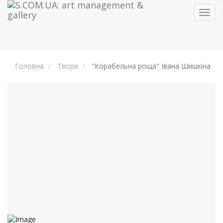
Toggl
navig
Головна
Твори
"Корабельна роща" Івана Шишкіна