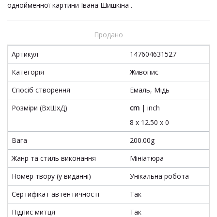
однойменної картини Івана Шишкіна .
Продано
Артикул
147604631527
Категорія
Живопис
Спосіб створення
Емаль, Мідь
Розміри (ВхШхД)
cm
|
inch
8 x 12.50 x 0
Вага
200.00g
Жанр та стиль виконання
Мініатюра
Номер твору (у виданні)
Унікальна робота
Сертифікат автентичності
Так
Підпис митця
Так