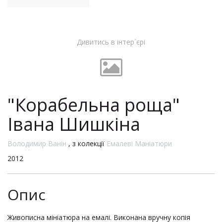
Дивитись в інтер`єрі
"Корабельна роща"
Івана Шишкіна
Володимир Ванін
, з колекції
Емалеві Маніатюри
2012
Опис
Живописна мініатюра на емалі. Виконана вручну копія