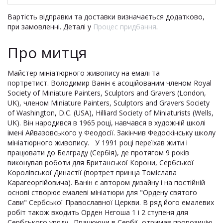
Вартість відправки та доставки визначається додатково,
при замовленні. Деталі у
Процес придбання
.
Про митця
Майстер мініатюрного живопису на емалі та
портретист. Володимир Ванін є асоційованим членом Royal
Society of Miniature Painters, Sculptors and Gravers (London,
UK), членом Miniature Painters, Sculptors and Gravers Society
of Washington, D.C. (USA), Hilliard Society of Miniaturists (Wells,
UK). Він народився в 1965 році, навчався в художній школі
імені Айвазовського у Феодосії. Закінчив Федоскінську школу
мініатюрного живопису. У 1991 році переїхав жити і
працювати до Белграду (Сербія), де протягом 9 років
виконував роботи для Британської Корони, Сербської
Королівської Династії (портрет принца Томіслава
Карагеоргійовича). Ванін є автором дизайну і на постійній
основі створює емалеві мініатюри для "Ордену святого
Сави" Сербської Православної Церкви. В ряд його емалевих
робіт також входить Орден Нєгоша 1 і 2 ступеня для
Сербського уряду. Працюючи в Сербії, отримав пропозицію