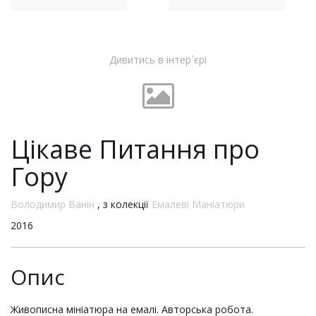
Дивитись в інтер`єрі
Цікаве Питання про
Гору
Володимир Ванін
, з колекції
Емалеві Маніатюри
2016
Опис
Живописна мініатюра на емалі. Авторська робота.