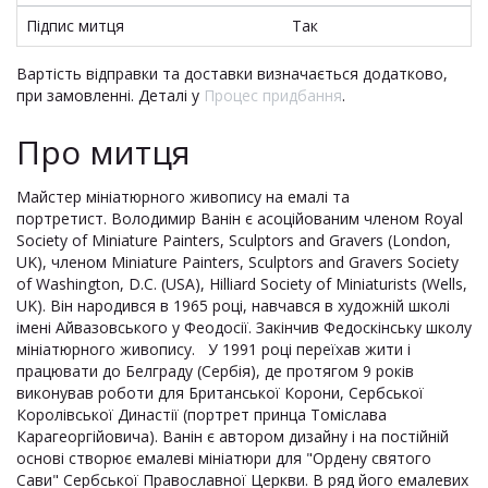
Підпис митця
Так
Вартість відправки та доставки визначається додатково,
при замовленні. Деталі у
Процес придбання
.
Про митця
Майстер мініатюрного живопису на емалі та
портретист. Володимир Ванін є асоційованим членом Royal
Society of Miniature Painters, Sculptors and Gravers (London,
UK), членом Miniature Painters, Sculptors and Gravers Society
of Washington, D.C. (USA), Hilliard Society of Miniaturists (Wells,
UK). Він народився в 1965 році, навчався в художній школі
імені Айвазовського у Феодосії. Закінчив Федоскінську школу
мініатюрного живопису. У 1991 році переїхав жити і
працювати до Белграду (Сербія), де протягом 9 років
виконував роботи для Британської Корони, Сербської
Королівської Династії (портрет принца Томіслава
Карагеоргійовича). Ванін є автором дизайну і на постійній
основі створює емалеві мініатюри для "Ордену святого
Сави" Сербської Православної Церкви. В ряд його емалевих