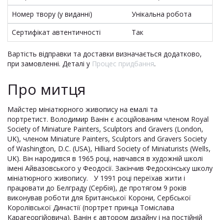
Номер твору (у виданні)
Унікальна робота
Сертифікат автентичності
Так
Вартість відправки та доставки визначається додатково,
при замовленні. Деталі у
Процес придбання
.
Про митця
Майстер мініатюрного живопису на емалі та
портретист. Володимир Ванін є асоційованим членом Royal
Society of Miniature Painters, Sculptors and Gravers (London,
UK), членом Miniature Painters, Sculptors and Gravers Society
of Washington, D.C. (USA), Hilliard Society of Miniaturists (Wells,
UK). Він народився в 1965 році, навчався в художній школі
імені Айвазовського у Феодосії. Закінчив Федоскінську школу
мініатюрного живопису. У 1991 році переїхав жити і
працювати до Белграду (Сербія), де протягом 9 років
виконував роботи для Британської Корони, Сербської
Королівської Династії (портрет принца Томіслава
Карагеоргійовича). Ванін є автором дизайну і на постійній