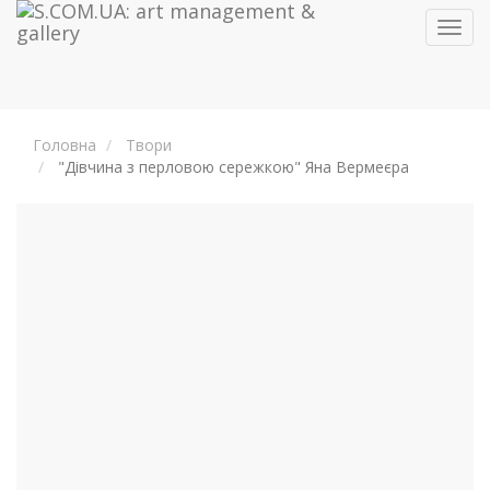
Toggl
navig
Головна
Твори
"Дівчина з перловою сережкою" Яна Вермеєра