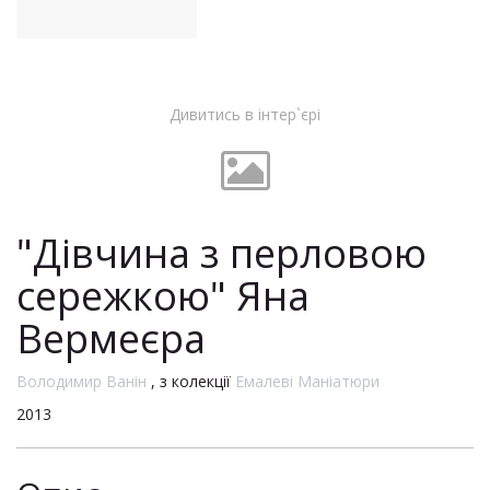
Дивитись в інтер`єрі
"Дівчина з перловою
сережкою" Яна
Вермеєра
Володимир Ванін
, з колекції
Емалеві Маніатюри
2013