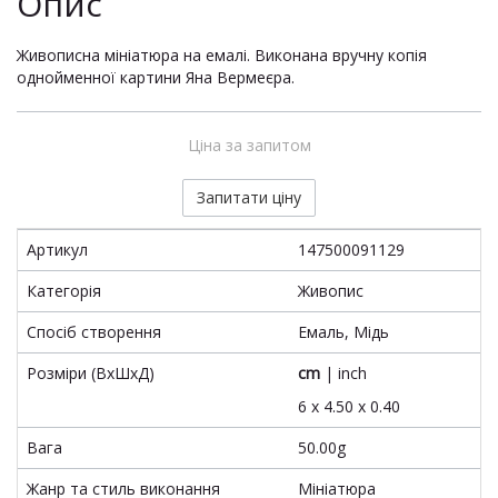
Опис
Живописна мініатюра на емалі. Виконана вручну копія
однойменної картини Яна Вермеєра.
Ціна за запитом
Запитати ціну
Артикул
147500091129
Категорія
Живопис
Спосіб створення
Емаль, Мідь
Розміри (ВхШхД)
cm
|
inch
6 x 4.50 x 0.40
Вага
50.00g
Жанр та стиль виконання
Мініатюра