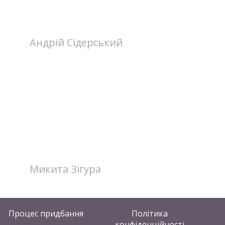
Андрій Сідерський
Микита Зігура
Процес придбання
Політика
конфіденційності