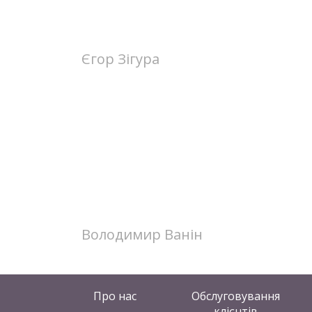
Єгор Зігура
Володимир Ванін
Про нас
Обслуговування
клієнтів