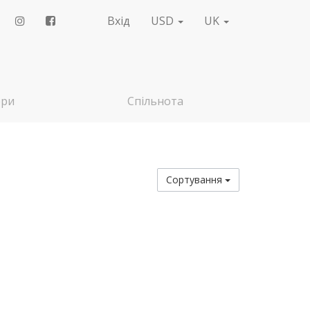
Вхід
USD
UK
ери
Спільнота
Сортування